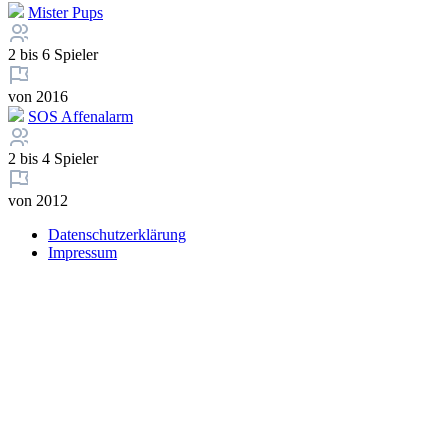
Mister Pups
2 bis 6 Spieler
von 2016
SOS Affenalarm
2 bis 4 Spieler
von 2012
Datenschutzerklärung
Impressum