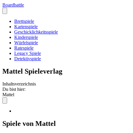
Boardbattle
Brettspiele
Kartenspiele
Geschicklichkeitsspiele
Kinderspiele
Würfelspiele
Ratespiele
Legacy Spiele
Detektivspiele
Mattel Spieleverlag
Inhaltsverzeichnis
Du bist hier:
Mattel
Spiele von Mattel